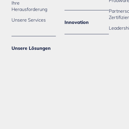
Prodwar
Ihre
Herausforderung
Partners
Zertifizi
Unsere Services
Innovation
Leadersh
Unsere Lösungen