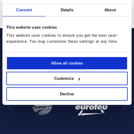
SENDEN
Consent
Details
About
This website uses cookies
This website uses cookies to ensure you get the best user-
experience. You may customize these settings at any time.
Sie verwenden bereits unsere
Allow all cookies
Lösungen:
Customize
Decline