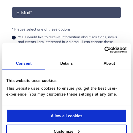
* Please select one of these options:
Yes, I would like to receive information about solutions, news
and events I am interested in via email. I can change these
preferences at any time.
No, I do not want to receive any emails on behalf of Prodware. I
acknowledge that by choosing so I will be unsubscribed from
Consent
Details
About
all email communications.
* Required:
This website uses cookies
I have read and agree to the terms and conditions outlined in
This website uses cookies to ensure you get the best user-
the
Privacy Policy
experience. You may customize these settings at any time.
I agree to activate the ClickDimensions cookie (CUVID) which
means personal information will be transmitted
SENDEN
Allow all cookies
Customize