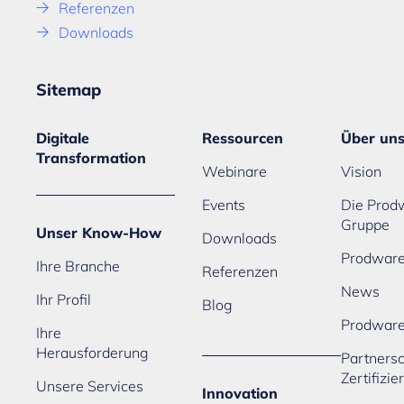
Referenzen
Downloads
Sitemap
Digitale
Ressourcen
Über un
Transformation
Webinare
Vision
Events
Die Prod
Gruppe
Unser Know-How
Downloads
Prodware
Ihre Branche
Referenzen
News
Ihr Profil
Blog
Prodwar
Ihre
Herausforderung
Partners
Zertifizi
Unsere Services
Innovation