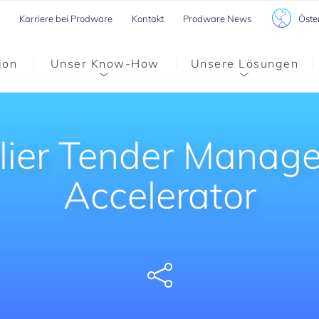
Öste
Karriere bei Prodware
Kontakt
Prodware News
ion
Unser Know-How
Unsere Lösungen
lier Tender Manag
Accelerator
Share