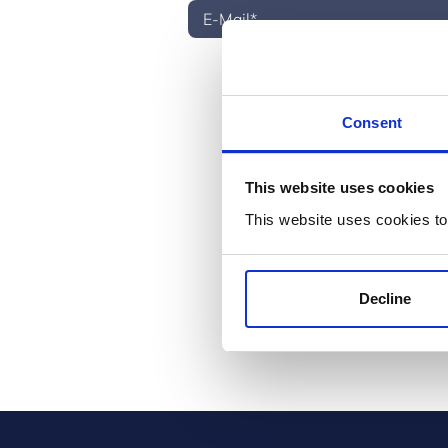
* Please select one of these opt
Consent
Yes, I would like to receive
time.
No, I do not want to receive
communications.
This website uses cookies
This website uses cookies to
* Required:
I have read and agree to the
I agree to activate the Cli
Decline