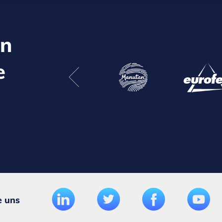
en
e
e uns