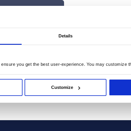
ions:
Details
 information about solutions, news and events I am interested in via email. I can c
 any emails on behalf of Prodware. I acknowledge that by choosing so I will be uns
 ensure you get the best user-experience. You may customize th
 terms and conditions outlined in the
Privacy Policy
ckDimensions cookie (CUVID) which means personal information will be transmitted
Customize
SENDEN