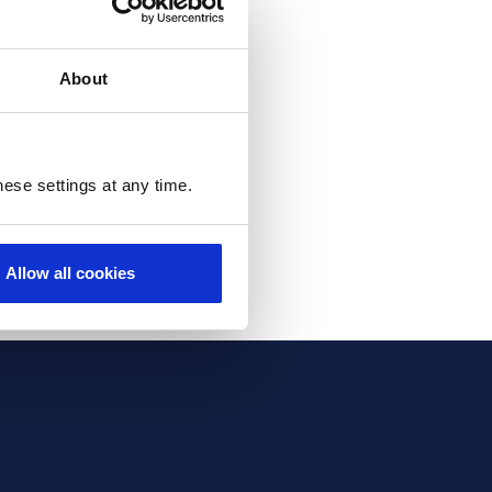
hange these preferences at any
About
ubscribed from all email
ese settings at any time.
Allow all cookies