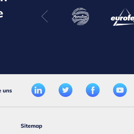
e
e uns
Sitemap