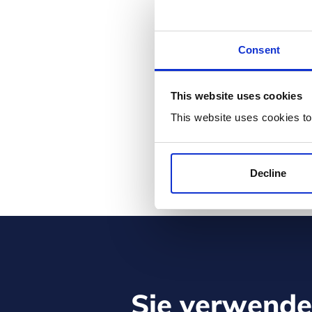
* Please select one of these opt
Yes, I would like to receive
Consent
time.
No, I do not want to receive
communications.
This website uses cookies
* Required:
This website uses cookies to
I have read and agree to the
I agree to activate the Cli
Decline
Sie verwend