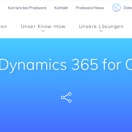
Öste
Karriere bei Prodware
Kontakt
Prodware News
ion
Unser Know-How
Unsere Lösungen
 Dynamics 365 for 
Share