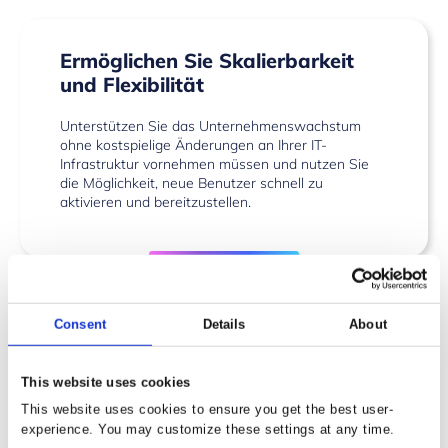
Ermöglichen Sie Skalierbarkeit
und Flexibilität
Unterstützen Sie das Unternehmenswachstum
ohne kostspielige Änderungen an Ihrer IT-
Infrastruktur vornehmen müssen und nutzen Sie
die Möglichkeit, neue Benutzer schnell zu
aktivieren und bereitzustellen.
Entlassten Sie Ihre IT
Consent
Details
About
Verbessern Sie die Produktivität Ihrer IT, indem Sie
This website uses cookies
die Komplexität bei der Verwaltung von Hard- und
Software und der Bereitstellung von Support
This website uses cookies to ensure you get the best user-
reduzieren. Verringern Sie den Aufwand für
experience. You may customize these settings at any time.
Software-Wartungsaufgaben wie Backups,