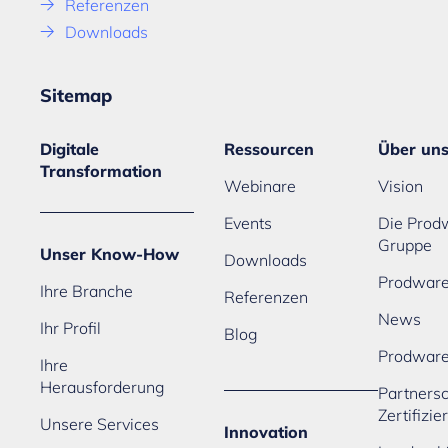
Referenzen
Downloads
Sitemap
Digitale
Ressourcen
Über un
Transformation
Webinare
Vision
Events
Die Prod
Gruppe
Unser Know-How
Downloads
Prodware
Ihre Branche
Referenzen
News
Ihr Profil
Blog
Prodwar
Ihre
Herausforderung
Partners
Zertifizi
Unsere Services
Innovation