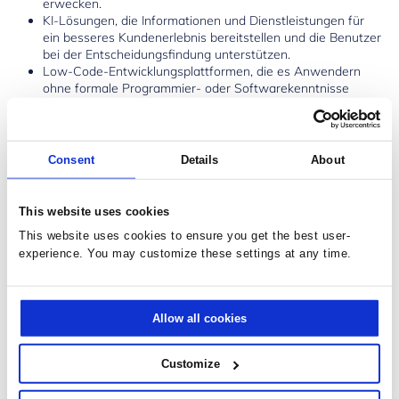
erwecken.
KI-Lösungen, die Informationen und Dienstleistungen für
ein besseres Kundenerlebnis bereitstellen und die Benutzer
bei der Entscheidungsfindung unterstützen.
Low-Code-Entwicklungsplattformen, die es Anwendern
ohne formale Programmier- oder Softwarekenntnisse
ermöglichen, mit Microsoft`s “ Low-Code “ innovative
Lösungen zu entwickeln.
Power Platform für Services, die von mehr als 97 % der
Fortune-500-Unternehmen genutzt werden.
Consent
Details
About
Geschäftslösungen: spezialisierte Softwareanbieter und
Partner, die schlüsselfertige Lösungen zur Unterstützung
der verschiedenen Microsoft-Lösungen anbieten.
This website uses cookies
This website uses cookies to ensure you get the best user-
experience. You may customize these settings at any time.
6 wesentliche Punkte für eine
erfolgreiche digitale
Transformation
Allow all cookies
Customize
Die zunehmende Fähigkeit der Systeme, Anwendungen