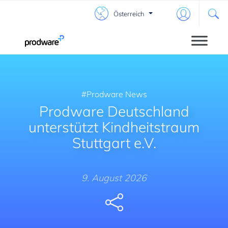
Österreich
Prodware News
Prodware Deutschland
unterstützt Kindheitstraum
Stuttgart e.V.
9. August 2026
Share