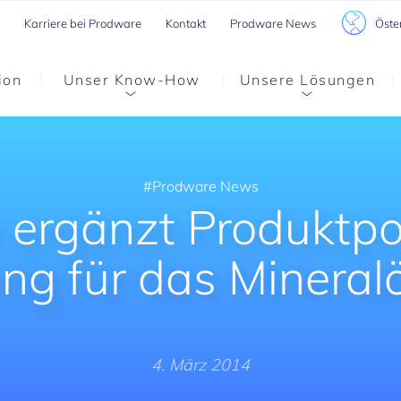
Öste
Karriere bei Prodware
Kontakt
Prodware News
ion
Unser Know-How
Unsere Lösungen
Prodware News
ergänzt Produktpor
ng für das Mineral
4. März 2014