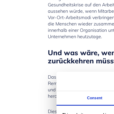
Gesundheitskrise auf den Arbeit
aussehen würde, wenn Mitarbeite
Vor-Ort-Arbeitsmodi verbringen
die Menschen wieder zusammen, 
innerhalb einer Organisation un
Unternehmen heutzutage.
Und was wäre, wen
zurückkehren müss
Das Gefühl der Isolation und d
Remote-Arbeit. Während diese B
und lassen die Arbeitsweisen 
herauskommt, ist das Bedürfni
Consent
Diese Beobachtung wurde in me