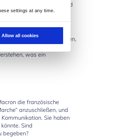
Werte, Herausforderungen und
ese settings at any time.
cht verwunderlich, dass im
ark ansteigt.
Allow all cookies
die wir als Menschen suchen,
istorische Stämme leben und
verstehen, was ein
Macron die französische
Marche“ anzuschließen, und
ür Kommunikation. Sie haben
 könnte. Sind
zu begeben?