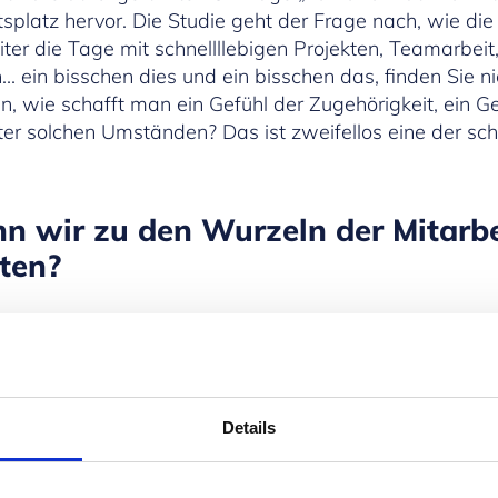
splatz hervor. Die Studie geht der Frage nach, wie die 
r die Tage mit schnellllebigen Projekten, Teamarbeit, 
… ein bisschen dies und ein bisschen das, finden Sie n
wie schafft man ein Gefühl der Zugehörigkeit, ein Ge
ter solchen Umständen? Das ist zweifellos eine der sc
n wir zu den Wurzeln der Mitarb
ten?
ie unscharfen Grenzen zwischen Arbeit und Privatleben
ereiche früher klar voneinander abgegrenzt waren, übe
und Gewissheiten der Vergangenheit ziemlich versch
s nach ein wenig „Human Touch“.
Details
hreren Studien gemacht, und wir wissen jetzt, dass d