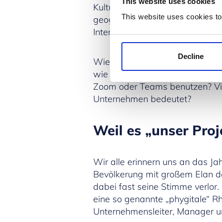
This website uses cookies
Kultur, das mit einer Stammesk
This website uses cookies to
geografischen Gegebenheiten tei
Internet die Fülle von Manageme
Decline
Wie kommt man also zu den gru
wie Realitätssinn, emotionale 
Zoom oder Teams benutzen? Viel
Unternehmen bedeutet?
Weil es „unser Proj
Wir alle erinnern uns an das J
Bevölkerung mit großem Elan da
dabei fast seine Stimme verlor
eine so genannte „phygitale“ Rh
Unternehmensleiter, Manager u