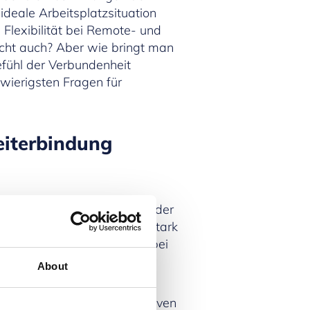
ideale Arbeitsplatzsituation
Flexibilität bei Remote- und
icht auch? Aber wie bringt man
fühl der Verbundenheit
hwierigsten Fragen für
eiterbindung
 gehören zu den Nachteilen der
rschneiden sie sich jetzt stark
wommen erscheinen. Was dabei
About
ieses Phänomen der kollektiven