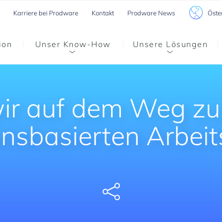
Öste
Karriere bei Prodware
Kontakt
Prodware News
ion
Unser Know-How
Unsere Lösungen
wir auf dem Weg zu
nsbasierten Arbeit
Share