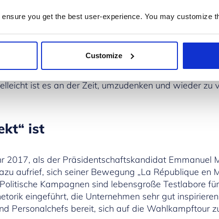
ultur vergleichbar ist, in der die Menschen dieselben 
 ensure you get the best user-experience. You may customize th
len, noch nicht online übertragbar ist. Es ist daher ni
ntliteratur zur Förderung der Mitarbeiterzentrierung st
Customize
ndlegenden und fundamentalen Bedürfnissen zurück, 
Interaktion und Austausch? Indem wir wieder wie präh
leicht ist es an der Zeit, umzudenken und wieder zu 
ekt“ ist
ahr 2017, als der Präsidentschaftskandidat Emmanuel 
zu aufrief, sich seiner Bewegung „La République en 
. Politische Kampagnen sind lebensgroße Testlabore f
etorik eingeführt, die Unternehmen sehr gut inspirieren
nd Personalchefs bereit, sich auf die Wahlkampftour 