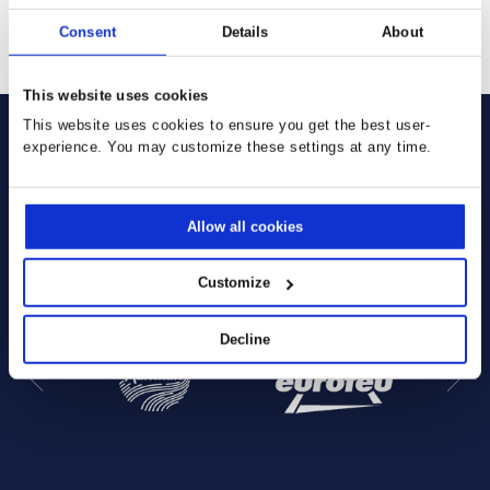
SENDEN
Consent
Details
About
This website uses cookies
This website uses cookies to ensure you get the best user-
experience. You may customize these settings at any time.
Sie verwenden bereits unsere
Allow all cookies
Lösungen:
Customize
Decline