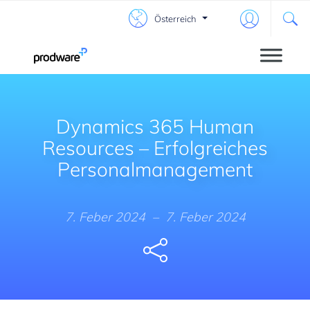
Österreich
Dynamics 365 Human
Resources – Erfolgreiches
Personalmanagement
7. Feber 2024
–
7. Feber 2024
Share