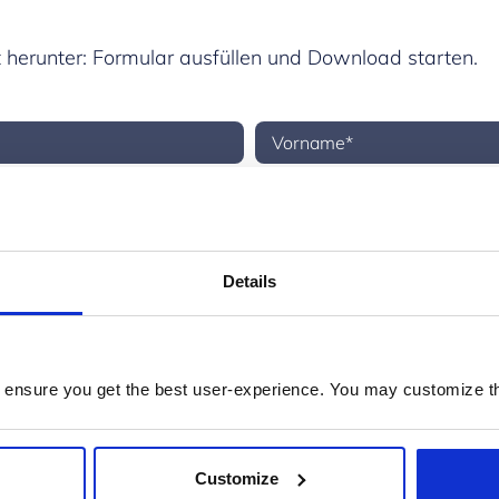
 herunter: Formular ausfüllen und Download starten.
Details
genden Optionen:
 ensure you get the best user-experience. You may customize th
 zu den Produkten, News und Events, die mich interessieren, per E-Mail erhalten.
ail-Benachrichtigungen von Prodware zu werblichen Zwecken erhalten.
Customize