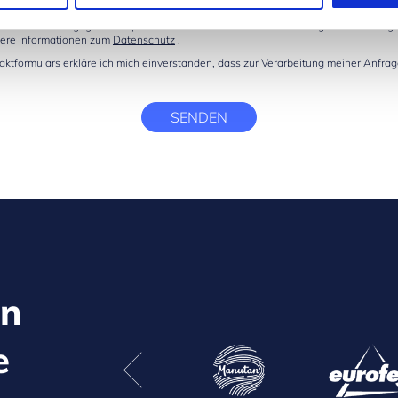
 meine oben eingegebenen persönlichen Daten für die Bearbeitung dieser Anfrag
tere Informationen zum
Datenschutz
.
tformulars erkläre ich mich einverstanden, dass zur Verarbeitung meiner Anfra
SENDEN
en
e