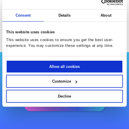
uns richtig. Hier erfährst Du Einzelheiten über Deine
Einstiegsmöglichkeiten und die Arbeit bei Prodware.
Gestalte mit uns gemeinsam die Zukunft der IT.
Consent
Details
About
MEHR ERFAHREN
This website uses cookies
This website uses cookies to ensure you get the best user-
experience. You may customize these settings at any time.
Allow all cookies
Hier geht es zu unseren
aktuellen Stellenangeboten.
Customize
Decline
UNSERE STELLENANGEBOTE