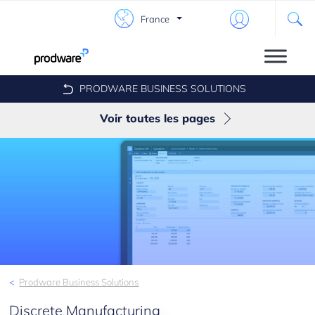
France
PRODWARE BUSINESS SOLUTIONS
Voir toutes les pages
Membership
Wholesale & Distribution
Discrete Manufacturing
Payment Collection
Fast Sales
Prodware Business Solutions
Fast Service
Discrete Manufacturing