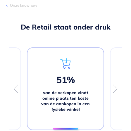
Onze knowhow
De Retail staat onder druk
51%
er
van de verkopen vindt
va
de
online plaats ten koste
cons
e
van de aankopen in een
.
fysieke winkel