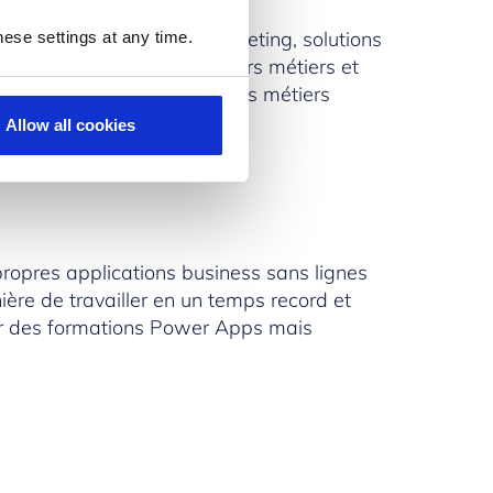
ERP, CRM, BI, ventes, marketing, solutions
ese settings at any time.
ansformation digitale de leurs métiers et
vons vous proposer des offres métiers
Allow all cookies
propres applications business sans lignes
ère de travailler en un temps record et
ser des formations Power Apps mais