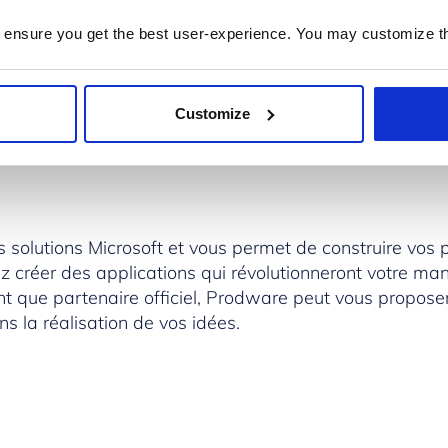
ft
propose une large gamme de solutions d’entreprise (
 ensure you get the best user-experience. You may customize th
us les besoins des PME, ETI et grands groupes dans la tr
ennes. Grâce aux solutions métiers Microsoft, nous pou
 cloud.
Customize
s solutions Microsoft et vous permet de construire vos 
créer des applications qui révolutionneront votre mani
ant que partenaire officiel, Prodware peut vous propo
la réalisation de vos idées.