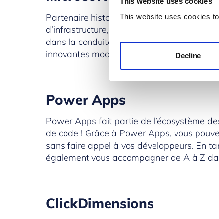
This website uses cookies
Partenaire historique de Prodware,
Microso
This website uses cookies to
d’infrastructure, etc.) qui répondront à to
dans la conduite de leurs activités quotidi
innovantes modernes et hébergées dans le
Decline
Power Apps
Power Apps
fait partie de l’écosystème de
de code ! Grâce à Power Apps, vous pouvez 
sans faire appel à vos développeurs. En t
également vous accompagner de A à Z dans 
ClickDimensions