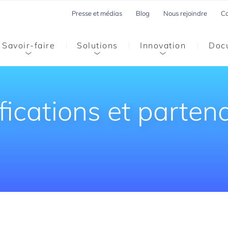
Presse et médias
Blog
Nous rejoindre
Co
Savoir-faire
Solutions
Innovation
Doc
fications et parten