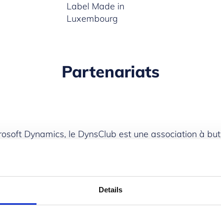
Label Made in
Luxembourg
Partenariats
icrosoft Dynamics, le
DynsClub
est une association à but
ents adhérents, Microsoft et les prestataires informat
ions Microsoft Dynamics, il était légitime pour Prodwar
Details