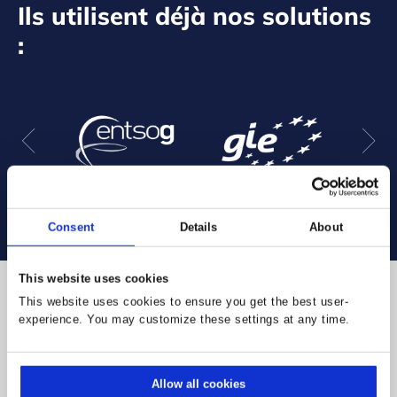
Ils utilisent déjà nos solutions
:
Consent
Details
About
This website uses cookies
This website uses cookies to ensure you get the best user-
Certifications et récompenses
experience. You may customize these settings at any time.
Allow all cookies