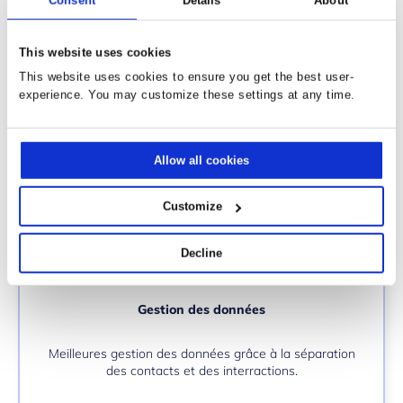
Consent
Details
About
Gestion d’événementS
This website uses cookies
Gestion de vos événements, webinars (ON24) avec
un portail des événements (gestion : sessions,
This website uses cookies to ensure you get the best user-
intervenants et salles).
experience. You may customize these settings at any time.
Allow all cookies
Customize
Decline
Gestion des données
Meilleures gestion des données grâce à la séparation
des contacts et des interractions.