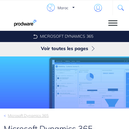
Maroc
MICROSOFT DYNAMICS 365
Voir toutes les pages
Finance & Operations
Retail
Sales
Marketing
Customer service
Microsoft Dynamics 365
Field service
Microsoft Dynamics 365