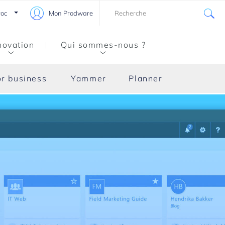
oc
Mon Prodware
novation
Qui sommes-nous ?
or business
Yammer
Planner