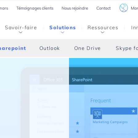
Mar
nars
Témoignages clients
Nous rejoindre
Contact
Savoir-faire
Solutions
Ressources
In
harepoint
Outlook
One Drive
Skype f