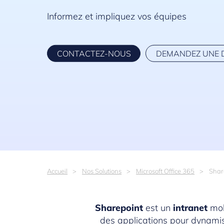
Informez et impliquez vos équipes
CONTACTEZ-NOUS
DEMANDEZ UNE 
Accueil
Nos Solutions
Microsoft Office 365
Shar
Sharepoint
est un
intranet
mob
des applications pour dynamise