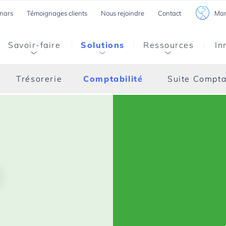
Mar
nars
Témoignages clients
Nous rejoindre
Contact
Savoir-faire
Solutions
Ressources
In
Trésorerie
Comptabilité
Suite Compta
d