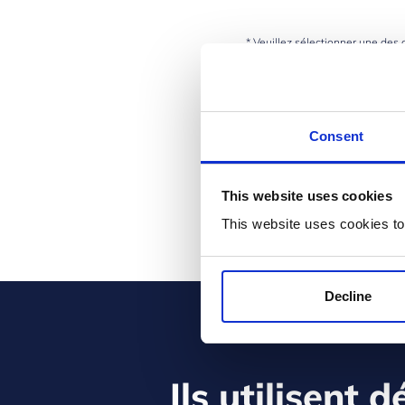
* Veuillez sélectionner une des 
Oui, je souhaite recevoir de
changer ces préférences à 
Non, je ne souhaite recevoir
Consent
* Requis :
J’ai lu et accepté les terme
J’accepte d’activer le cooki
This website uses cookies
This website uses cookies to
Decline
Ils utilisent 