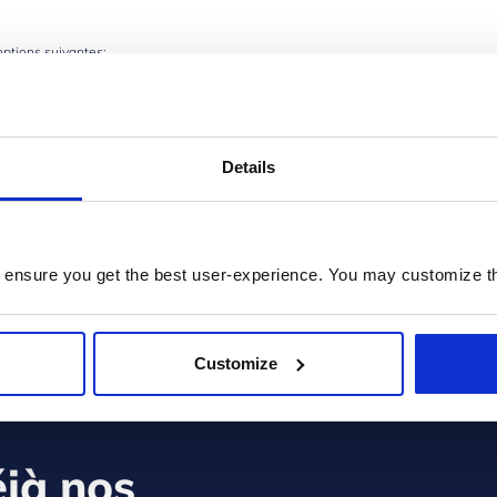
options suivantes:
s informations sur les produits, actualités et événements qui m’intéressent par cour
tout moment.
 aucun courrier électronique de la part de Prodware.
Details
s et conditions énoncés dans la
politique de confidentialité.
e ClickDimensions (CUVID) et ainsi j’accepte que mes informations personnelles so
 ensure you get the best user-experience. You may customize th
ENVOYER
Customize
déjà nos