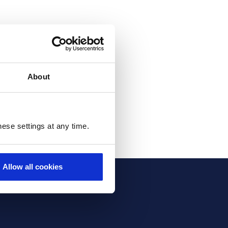
rier électronique. Je peux
About
ient transmises
ese settings at any time.
Allow all cookies