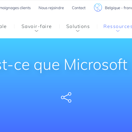
Belgique - fran
moignages clients
Nous rejoindre
Contact
ale
Savoir-faire
Solutions
Ressource
t-ce que Microsoft
Share