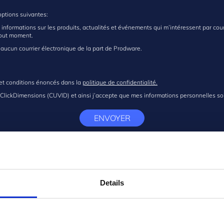
options suivantes:
s informations sur les produits, actualités et événements qui m’intéressent par cour
tout moment.
 aucun courrier électronique de la part de Prodware.
s et conditions énoncés dans la
politique de confidentialité.
e ClickDimensions (CUVID) et ainsi j’accepte que mes informations personnelles so
ENVOYER
Details
déjà nos