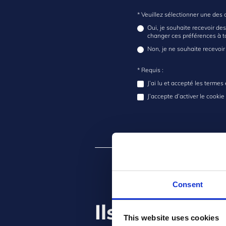
* Veuillez sélectionner une des 
Oui, je souhaite recevoir de
changer ces préférences à 
Non, je ne souhaite recevoir
* Requis :
J’ai lu et accepté les terme
J’accepte d’activer le cooki
Consent
Ils utilisent 
This website uses cookies