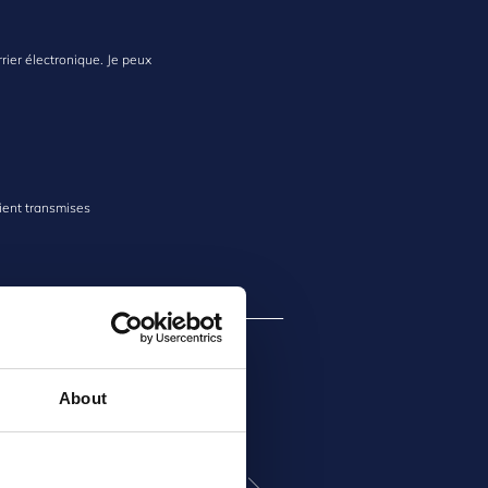
rier électronique. Je peux
ient transmises
About