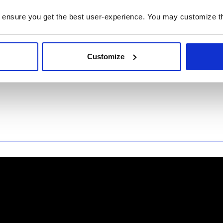
ée de main avec Microsoft Power BI Desktop et restez 
 ensure you get the best user-experience. You may customize th
sion mobile vous permet de consulter et d’afficher en 
e votre choix
Customize