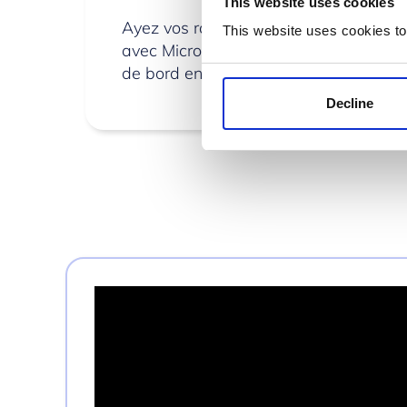
This website uses cookies
Ayez vos rapports interactifs à port
This website uses cookies to
avec Microsoft Power BI Mobile. La ver
de bord en temps réel sur l’appareil d
Decline