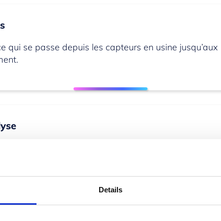
es
e qui se passe depuis les capteurs en usine jusqu’aux 
ment.
lyse
isions et les données de l’entreprise sur une seule et 
Details
os supports