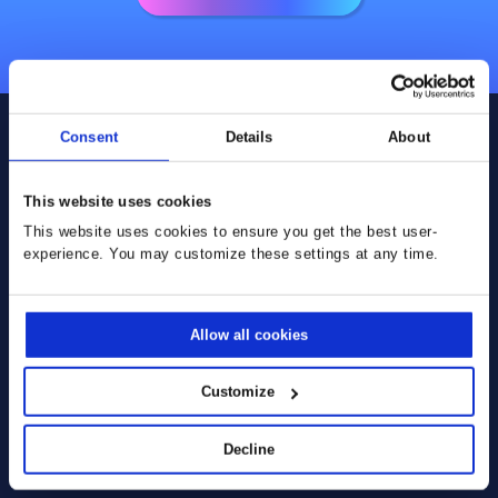
Consent
Details
About
This website uses cookies
Ils utilisent déjà nos solutions
This website uses cookies to ensure you get the best user-
:
experience. You may customize these settings at any time.
Allow all cookies
Customize
Decline