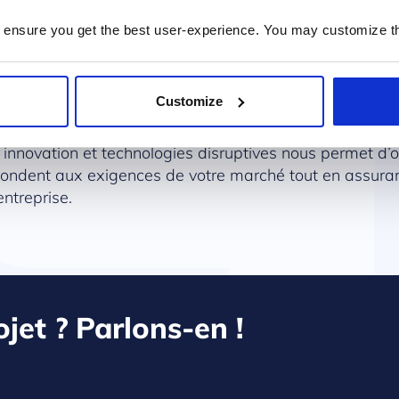
ware ?
 ensure you get the best user-experience. You may customize th
Customize
arché, nous mettons notre expérience au service du
ns sectorielles basées sur la technologie Microsoft. N
 innovation et technologies disruptives nous permet d’of
épondent aux exigences de votre marché tout en assura
ntreprise.
jet ? Parlons-en !