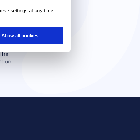
ese settings at any time.
Allow all cookies
otre
frir
nt un