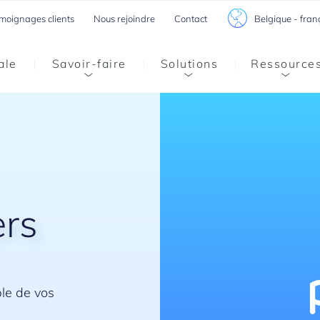
Belgique - fran
moignages clients
Nous rejoindre
Contact
ale
Savoir-faire
Solutions
Ressource
ers
ble de vos