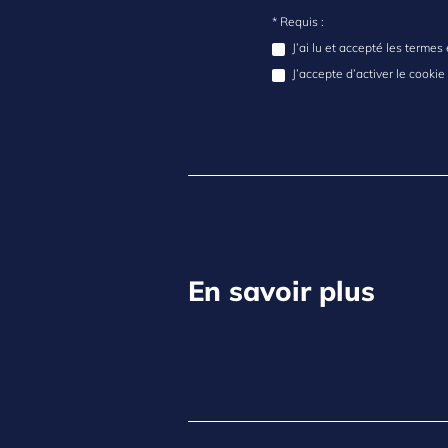
* Requis :
J’ai lu et accepté les terme
J’accepte d’activer le cooki
En savoir plus