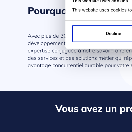
This website uses cookies
Pourquoi choisir Prod
This website uses cookies to
Decline
Avec plus de 30 ans d’expérience sur le m
développement et du déploiement de solutio
expertise conjuguée à notre savoir-faire en
des services et des solutions métier qui r
avantage concurrentiel durable pour votre e
Vous avez un pro