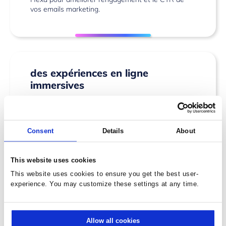
vos emails marketing.
des expériences en ligne
immersives
Améliorez l’expérience d’achat en ligne de vos
clients et augmentez vos ventes en exploitant la
3D/
AR
immersive. Ainsi, vous permettrez aux
Consent
Details
About
utilisateurs d’interagir avec les produits d’une
manière plus intime et exploratoire. La visionneuse
de modèle 3D Hexa est compatible sur tous les
This website uses cookies
appareils et demeure l’une des visionneuses les
plus rapides du marché.
This website uses cookies to ensure you get the best user-
experience. You may customize these settings at any time.
Allow all cookies