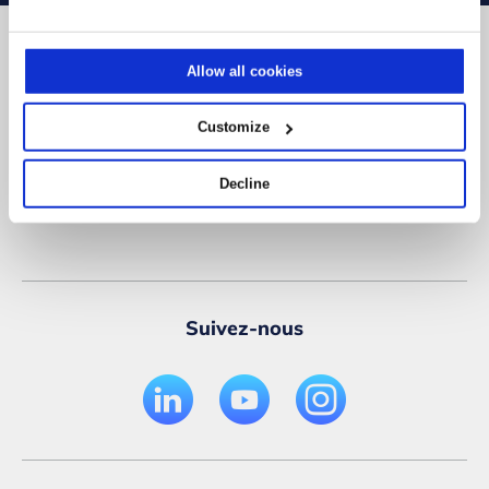
Certifications et récompenses
Allow all cookies
Customize
Decline
Suivez-nous