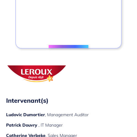
https://youtu.be/S-Ykh2MRjIg
Intervenant(s)
Ludovic Dumortier
, Management Auditor
Patrick Douvry
, IT Manager
Catherine Verbeke
, Sales Manager