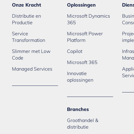
Onze Kracht
Oplossingen
Dien
Distributie en
Microsoft Dynamics
Busi
Productie
365
Cons
Service
Microsoft Power
Proje
Transformation
Platform
imple
Slimmer met Low
Copilot
Infra
Code
Mana
Microsoft 365
Managed Services
Appl
Innovatie
Servi
oplossingen
Branches
Groothandel &
distributie