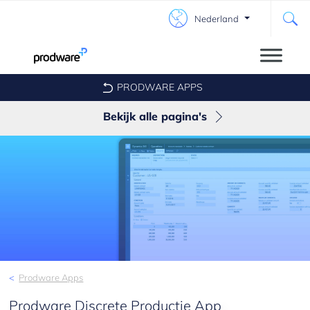
Nederland
PRODWARE APPS
Bekijk alle pagina's
Discrete Productie
Supply Chain Management
Groothandel en Distributie
Payment Collection
Project Management Apps
Prodware Apps
Prodware Discrete Productie App