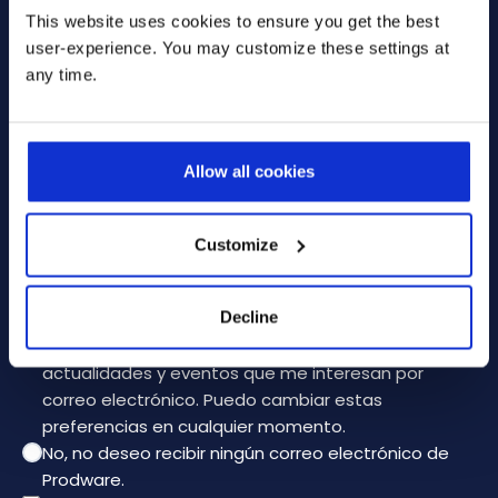
Teléfono
*
This website uses cookies to ensure you get the best
user-experience. You may customize these settings at
Empresa
*
any time.
Tu mensaje
Allow all cookies
Customize
* Seleccione una de estas opciones:
Decline
Sí, deseo recibir información sobre los productos,
actualidades y eventos que me interesan por
correo electrónico. Puedo cambiar estas
preferencias en cualquier momento.
No, no deseo recibir ningún correo electrónico de
Prodware.