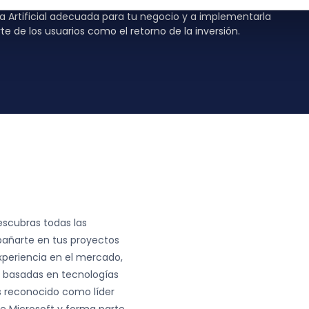
xperiencia en proyectos de Microsoft Dynamics 365,
a Artificial adecuada para tu negocio y a implementarla
e de los usuarios como el retorno de la inversión.
escubras todas las
pañarte en tus proyectos
xperiencia en el mercado,
s basadas en tecnologías
s reconocido como líder