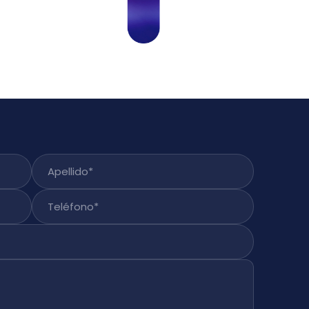
Apellido
*
Teléfono
*