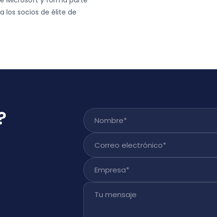
de Microsoft y forma parte
a los socios de élite de
?
Nombre
*
Correo electrónico
*
Empresa
*
Tu mensaje