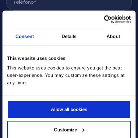
Empresa
*
Tu mensaje
Consent
Details
About
This website uses cookies
This website uses cookies to ensure you get the best
user-experience. You may customize these settings at
* Seleccione una de estas opciones:
any time.
Sí, deseo recibir información sobre los productos,
actualidades y eventos que me interesan por
correo electrónico. Puedo cambiar estas
Allow all cookies
preferencias en cualquier momento.
No, no deseo recibir ningún correo electrónico de
Prodware.
Customize
He leído y acepto los términos y condiciones que