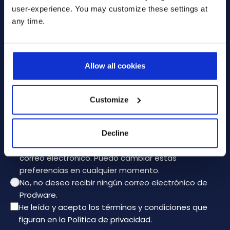
Empresa
*
user-experience. You may customize these settings at
any time.
Tu mensaje
Allow all cookies
Customize
* Seleccione una de estas opciones:
Sí, deseo recibir información sobre los productos,
Decline
actualidades y eventos que me interesan por
correo electrónico. Puedo cambiar estas
preferencias en cualquier momento.
No, no deseo recibir ningún correo electrónico de
Prodware.
He leído y acepto los términos y condiciones que
figuran en la
Política de privacidad
.