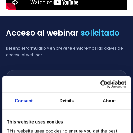
Acceso al webinar
solicitado
Rellena el formulario y en breve te enviaremos las claves de
acceso al webinar
Nombre
*
Apellido
*
Consent
Details
About
Correo electrónico
*
Teléfono
*
This website uses cookies
This website uses cookies to ensure you get the best