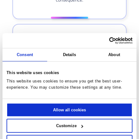
conséquence.
Consent
Details
About
This website uses cookies
ACTUALISER LES INFORMATIONS DE
This website uses cookies to ensure you get the best user-
CONTACT
experience. You may customize these settings at any time.
La fiche du contact est mise à jour
automatiquement en utilisant la fonctionnalité
de workflow ; y compris le code de satisfaction
Allow all cookies
et la date du dernier chat avec Howazit.
Customize