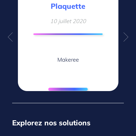
Plaquette
10 juillet 2020
ld
ce
Fi
Makeree
Explorez nos solutions