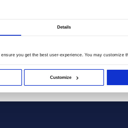
ions:
 information about solutions, news and events I am interested in via email. I can c
Details
 any emails on behalf of Prodware. I acknowledge that by choosing so I will be uns
 ensure you get the best user-experience. You may customize th
 terms and conditions outlined in the
Privacy Policy
ckDimensions cookie (CUVID) which means personal information will be transmitted
SENDEN
Customize