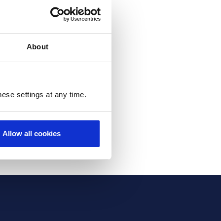
hange these preferences at any
About
ubscribed from all email
ese settings at any time.
Allow all cookies