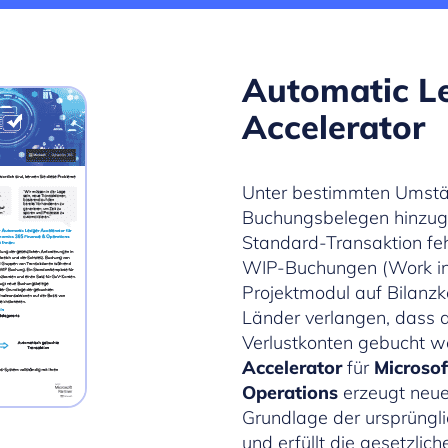
Automatic L
Accelerator
Unter bestimmten Umstä
Buchungsbelegen hinzuge
Standard-Transaktion fe
WIP-Buchungen (Work in 
Projektmodul auf Bilanzk
Länder verlangen, dass
Verlustkonten gebucht w
Accelerator
für
Microso
Operations
erzeugt neue
Grundlage der ursprüngl
und erfüllt die gesetzlic