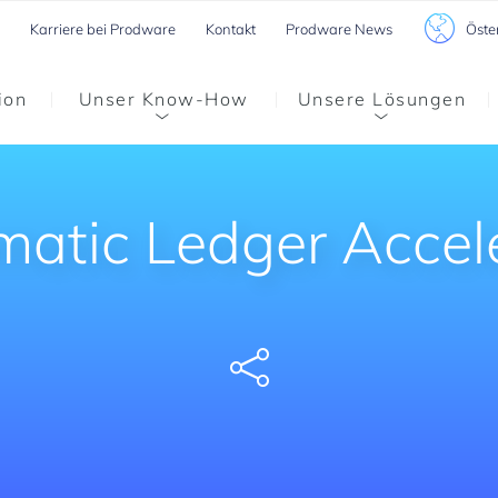
Öste
Karriere bei Prodware
Kontakt
Prodware News
ion
Unser Know-How
Unsere Lösungen
atic Ledger Accel
Share