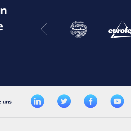
en
e
e uns