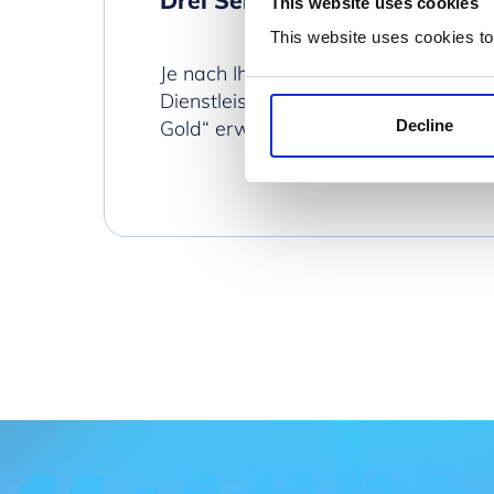
This website uses cookies
This website uses cookies to
Je nach Ihren Anforderungen können 
Dienstleistungen in den Varianten „Br
Decline
Gold“ erwerben.