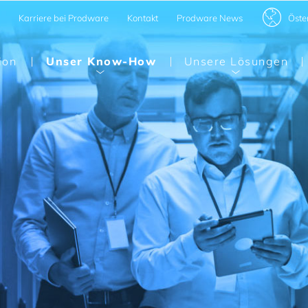
Öste
Karriere bei Prodware
Kontakt
Prodware News
ion
Unser Know-How
Unsere Lösungen