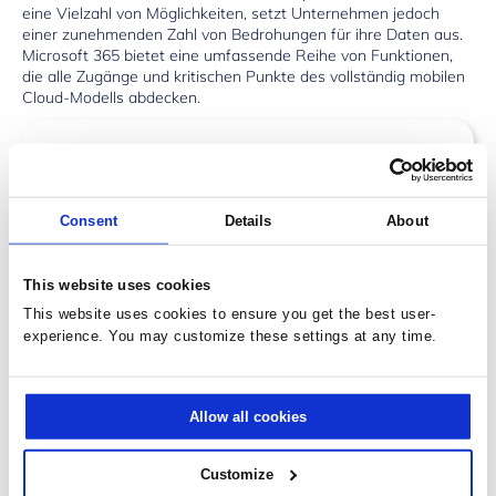
eine Vielzahl von Möglichkeiten, setzt Unternehmen jedoch
einer zunehmenden Zahl von Bedrohungen für ihre Daten aus.
Microsoft 365 bietet eine umfassende Reihe von Funktionen,
die alle Zugänge und kritischen Punkte des vollständig mobilen
Cloud-Modells abdecken.
IDENTITÄTSBASIERTER SCHUTZ
Schützen Sie Ihr Unternehmen direkt vor der
Consent
Details
About
Haustür und vereinfachen Sie den Zugriff mit einer
sicheren Multifaktor-Authentifizierung und
risikobasierter Zugangskontrolle.
This website uses cookies
This website uses cookies to ensure you get the best user-
experience. You may customize these settings at any time.
SCHÜTZEN SIE IHRE
Allow all cookies
INFORMATIONEN
Customize
Der Schutz muss sich mit den Informationen