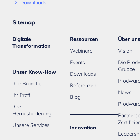
Downloads
Sitemap
Digitale
Ressourcen
Über un
Transformation
Webinare
Vision
Events
Die Prod
Gruppe
Unser Know-How
Downloads
Prodware
Ihre Branche
Referenzen
News
Ihr Profil
Blog
Prodwar
Ihre
Herausforderung
Partners
Zertifizi
Unsere Services
Innovation
Leadersh