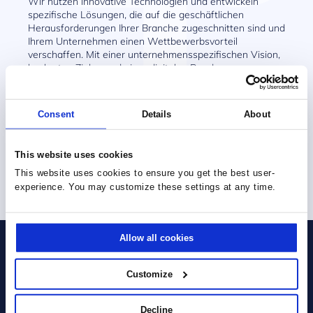
Wir nutzen innovative Technologien und entwickeln
spezifische Lösungen, die auf die geschäftlichen
Herausforderungen Ihrer Branche zugeschnitten sind und
Ihrem Unternehmen einen Wettbewerbsvorteil
verschaffen. Mit einer unternehmensspezifischen Vision,
konkreten Zielen und einer digitalen Roadmap
unterstützen wir Sie auf Ihrem Weg zur digitalen
Transformation. Als Microsoft Gold-Partner sind wir einer
der führenden Anbieter von Microsoft-Lösungen in
Consent
Details
About
Europa und Mitglied des Inner Circle von Microsoft.
This website uses cookies
UNSER ANSATZ
This website uses cookies to ensure you get the best user-
experience. You may customize these settings at any time.
Allow all cookies
Sie haben ein Projekt?
Customize
Sprechen Sie uns an!
Decline