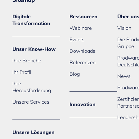
Digitale
Ressourcen
Über un
Transformation
Webinare
Vision
Events
Die Prod
Gruppe
Unser Know-How
Downloads
Prodwar
Ihre Branche
Referenzen
Deutschl
Ihr Profil
Blog
News
Ihre
Prodwar
Herausforderung
Zertifizi
Unsere Services
Innovation
Partners
Leadersh
Unsere Lösungen