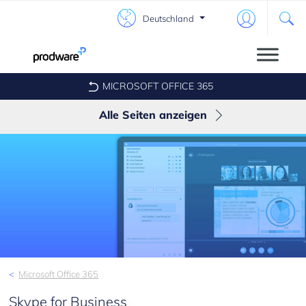
Deutschland
MICROSOFT OFFICE 365
Alle Seiten anzeigen
Teams
Sharepoint
Outlook
One Drive
Skype for Business
Microsoft Office 365
Yammer
Skype for Business