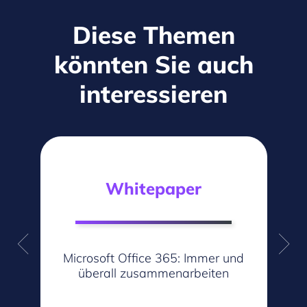
Diese Themen
könnten Sie auch
interessieren
Whitepaper
Microsoft Office 365: Immer und
V
überall zusammenarbeiten