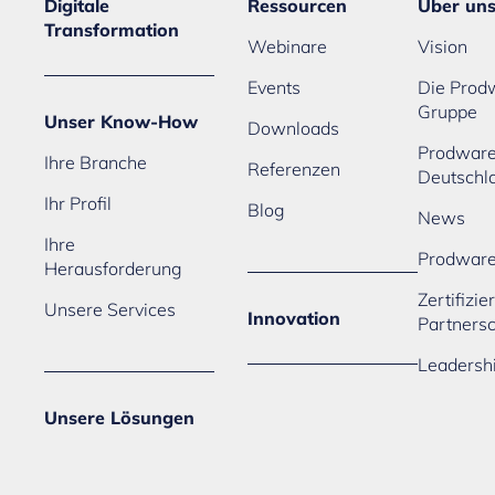
Digitale
Ressourcen
Über un
Transformation
Webinare
Vision
Events
Die Prod
Gruppe
Unser Know-How
Downloads
Prodwar
Ihre Branche
Referenzen
Deutschl
Ihr Profil
Blog
News
Ihre
Prodwar
Herausforderung
Zertifizi
Unsere Services
Innovation
Partners
Leadersh
Unsere Lösungen