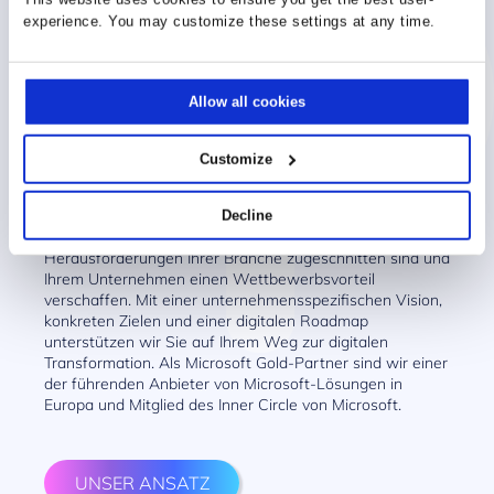
Warum Sie sich für
experience. You may customize these settings at any time.
Prodware entscheiden
sollten
Allow all cookies
Customize
Seit über 30 Jahren entwickeln und implementieren wir
Branchenlösungen auf Basis von Microsoft-Technologie.
Wir nutzen innovative Technologien und entwickeln
Decline
spezifische Lösungen, die auf die geschäftlichen
Herausforderungen Ihrer Branche zugeschnitten sind und
Ihrem Unternehmen einen Wettbewerbsvorteil
verschaffen. Mit einer unternehmensspezifischen Vision,
konkreten Zielen und einer digitalen Roadmap
unterstützen wir Sie auf Ihrem Weg zur digitalen
Transformation. Als Microsoft Gold-Partner sind wir einer
der führenden Anbieter von Microsoft-Lösungen in
Europa und Mitglied des Inner Circle von Microsoft.
UNSER ANSATZ