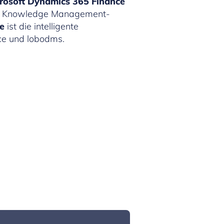
rosoft Dynamics 365 Finance
ner Knowledge Management-
re
ist die intelligente
ce und lobodms.