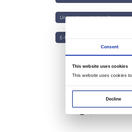
Consent
* Please select one of these opt
This website uses cookies
Yes, I would like to receive
time.
This website uses cookies to
No, I do not want to receive
communications.
* Required:
Decline
I have read and agree to the
I agree to activate the Cli