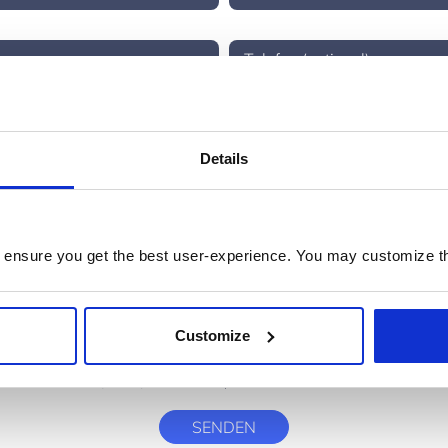
Details
ions:
 information about solutions, news and events I am interested in via email. I can c
 ensure you get the best user-experience. You may customize th
 any emails on behalf of Prodware. I acknowledge that by choosing so I will be uns
Customize
 terms and conditions outlined in the
Privacy Policy
ckDimensions cookie (CUVID) which means personal information will be transmitted
SENDEN