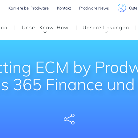
Öste
Karriere bei Prodware
Kontakt
Prodware News
ion
Unser Know-How
Unsere Lösungen
ting ECM by Prodw
s 365 Finance und
Share