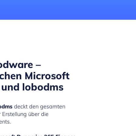
odware –
chen Microsoft
 und lobodms
odms
deckt den gesamten
Erstellung über die
ents.