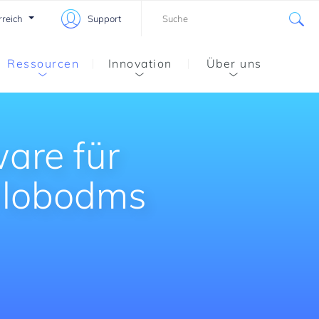
rreich
Support
Ressourcen
Innovation
Über uns
are für
 lobodms