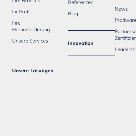
Ihre Branche
Referenzen
News
Ihr Profil
Blog
Prodwar
Ihre
Herausforderung
Partners
Zertifizi
Unsere Services
Innovation
Leadersh
Unsere Lösungen