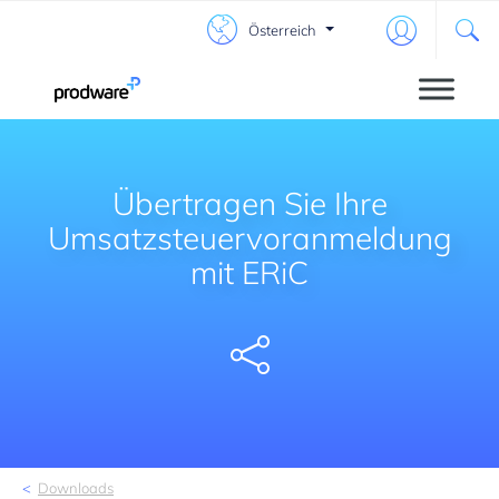
Österreich
Übertragen Sie Ihre
Umsatzsteuervoranmeldung
mit ERiC
Share
Downloads