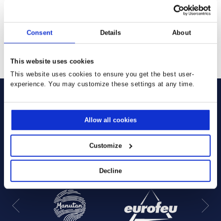
the
Privacy Policy
I agree to activate the ClickDimensions cookie (CUVID) which
means personal information will be transmitted
Consent
Details
About
SENDEN
This website uses cookies
This website uses cookies to ensure you get the best user-
experience. You may customize these settings at any time.
Allow all cookies
Sie verwenden bereits unsere
Customize
Lösungen:
Decline