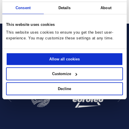
SENDEN
Consent
Details
About
This website uses cookies
This website uses cookies to ensure you get the best user-
experience. You may customize these settings at any time.
Sie verwenden bereits unsere
Allow all cookies
Lösungen:
Customize
Decline