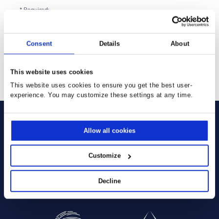
* Required:
I have read and agree to the terms and conditions outlined in
the
Privacy Policy
I agree to activate the ClickDimensions cookie (CUVID) which
Consent
Details
About
means personal information will be transmitted
SENDEN
This website uses cookies
This website uses cookies to ensure you get the best user-
experience. You may customize these settings at any time.
Allow all cookies
Sie verwenden bereits unsere
Customize
Lösungen:
Decline