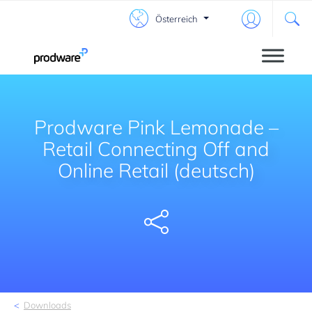
Österreich
Prodware Pink Lemonade –
Retail Connecting Off and
Online Retail (deutsch)
Share
Downloads