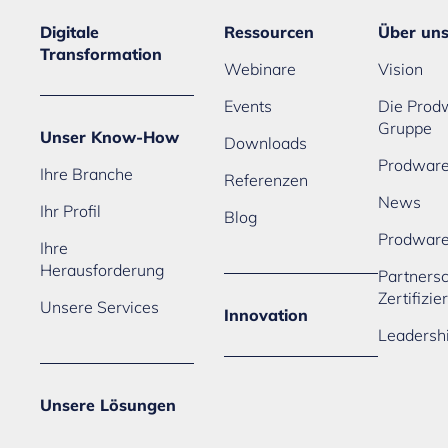
Digitale
Ressourcen
Über un
Transformation
Webinare
Vision
Events
Die Prod
Gruppe
Unser Know-How
Downloads
Prodware
Ihre Branche
Referenzen
News
Ihr Profil
Blog
Prodwar
Ihre
Herausforderung
Partners
Zertifizi
Unsere Services
Innovation
Leadersh
Unsere Lösungen