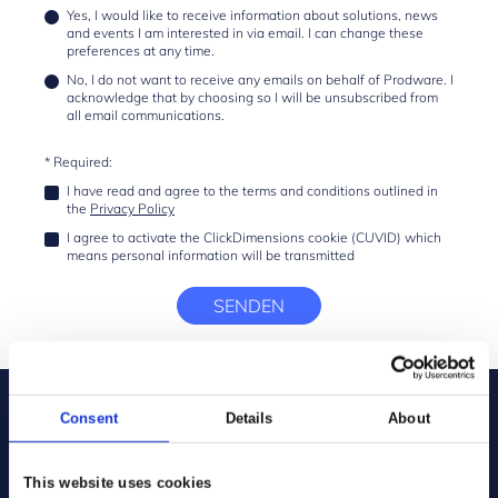
Yes, I would like to receive information about solutions, news
and events I am interested in via email. I can change these
preferences at any time.
No, I do not want to receive any emails on behalf of Prodware. I
acknowledge that by choosing so I will be unsubscribed from
all email communications.
* Required:
I have read and agree to the terms and conditions outlined in
the
Privacy Policy
I agree to activate the ClickDimensions cookie (CUVID) which
means personal information will be transmitted
SENDEN
Consent
Details
About
This website uses cookies