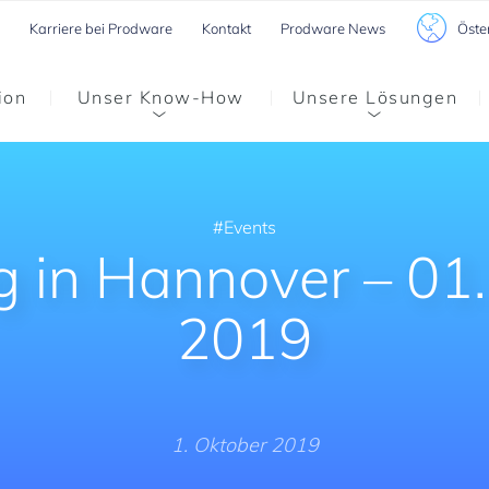
Öste
Karriere bei Prodware
Kontakt
Prodware News
ion
Unser Know-How
Unsere Lösungen
Events
g in Hannover – 01
2019
1. Oktober 2019