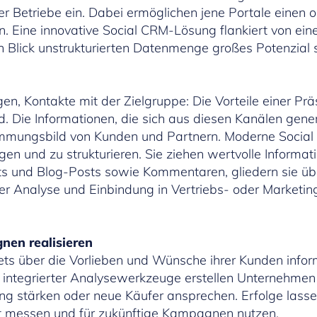
r Betriebe ein. Dabei ermöglichen jene Portale einen o
 Eine innovative Social CRM-Lösung flankiert von eine
en Blick unstrukturierten Datenmenge großes Potenzial 
, Kontakte mit der Zielgruppe: Die Vorteile einer Prä
 Die Informationen, die sich aus diesen Kanälen generi
mmungsbild von Kunden und Partnern. Moderne Social
en und zu strukturieren. Sie ziehen wertvolle Inform
 und Blog-Posts sowie Kommentaren, gliedern sie über
ner Analyse und Einbindung in Vertriebs- oder Marketi
gnen realisieren
tets über die Vorlieben und Wünsche ihrer Kunden infor
s integrierter Analysewerkzeuge erstellen Unternehmen
g stärken oder neue Käufer ansprechen. Erfolge lassen
it messen und für zukünftige Kampagnen nutzen.