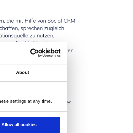
n, die mit Hilfe von Social CRM
chaffen, sprechen zugleich
tionsquelle zu nutzen,
 jungen Fachkräften hervor.
e Personalgewinnung einsetzen.
 Geschäft als auch zur
About
crollen auf Facebook-Seiten
he Analysen lassen sich
er können beispielsweise
ese settings at any time.
n negativ äußern, und ob dies
egenzusteuern und ad-hoc zu
Allow all cookies
a-Aktivitäten konsequent