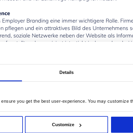
ence
s Employer Branding eine immer wichtigere Rolle. Firme
n pflegen und ein attraktives Bild des Unternehmens s
Trend, soziale Netzwerke neben der Website als Informa
aufgestellt und organisiert ist, sticht insbesondere bei
egungen und Fragen zu Karrierechancen gezielt für di
zudem möglich, sich sowohl über Einträge zum eigenen
Details
diese übersichtlich abzubilden. Lästiges Suchen oder S
übernimmt automatisch das Social CRM. Durch semantisc
acher in sozialen Netzwerken ausmachen. Dienstleist
 ensure you get the best user-experience. You may customize th
kündigt haben, sich gleichzeitig in sozialen Netzwerke
e hat. Falls ja, besteht die Möglichkeit, direkt entg
Customize
 CRM zu ziehen, müssen Unternehmen ihre Social Medi