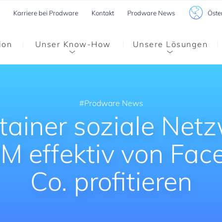
Öste
Karriere bei Prodware
Kontakt
Prodware News
ion
Unser Know-How
Unsere Lösungen
Prodware News
ainer soziale Netz
M effektiv von Fa
Co. profitieren