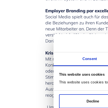
Employer Branding par excell
Social Media spielt auch für da
die Beziehungen zu ihren Kunde
neue Mitarbeiter an. Denn der 
verstärkt sich. Wer im Netz gut 
Darüber hinaus lassen sich Anr
Krisen ad-hoc abwenden
Mit minimalem Aufwand ist es 
Consent
Konkurrenz zu informieren und 
oder in Foren entfällt – dies 
This website uses cookies
Stimmungsbilder und Meinungsm
This website uses cookies to
herausfinden, ob Kunden, die ge
Auswirkungen auf andere Kontakt
reagieren.
Decline
„Um einen Mehrwert aus Social