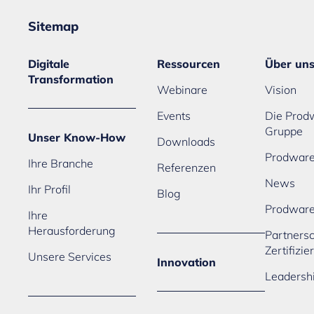
Sitemap
Digitale
Ressourcen
Über un
Transformation
Webinare
Vision
Events
Die Prod
Gruppe
Unser Know-How
Downloads
Prodware
Ihre Branche
Referenzen
News
Ihr Profil
Blog
Prodwar
Ihre
Herausforderung
Partners
Zertifizi
Unsere Services
Innovation
Leadersh