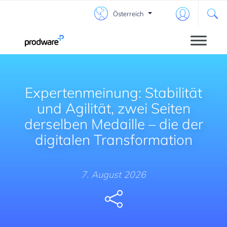
Österreich
Expertenmeinung: Stabilität
und Agilität, zwei Seiten
derselben Medaille – die der
digitalen Transformation
7. August 2026
Share