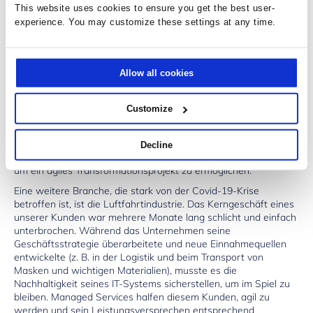
This website uses cookies to ensure you get the best user-
Durch die Gesundheitskrise und die damit verbundenen
experience. You may customize these settings at any time.
Einschränkungen, z. B. das Verbot, Cafés, Hotels und
Restaurants zu besuchen, mussten diese Unternehmen ihre
Geschäftsabläufe neu überdenken. Es ist nicht einfach, sein
Unternehmen in ein „volldigitales“ Modell umzuwandeln. Wenn
Allow all cookies
sich der Vertriebskanal ändert, hat dies zwangsläufig
Auswirkungen auf die Logistik und die Beziehung zu den
Kunden. Interne Tools wie die Gehaltsabrechnung müssen an
Customize
die neue Arbeitswelt angepasst werden. Managed Services
helfen diesen Kunden, sich auf ihr Kerngeschäft zu
konzentrieren, während die verschiedenen IT-Teams mit der
Decline
Überarbeitung und Wartung des IT-Systems betraut werden,
um ein agiles Transformationsprojekt zu ermöglichen.
Eine weitere Branche, die stark von der Covid-19-Krise
betroffen ist, ist die Luftfahrtindustrie. Das Kerngeschäft eines
unserer Kunden war mehrere Monate lang schlicht und einfach
unterbrochen. Während das Unternehmen seine
Geschäftsstrategie überarbeitete und neue Einnahmequellen
entwickelte (z. B. in der Logistik und beim Transport von
Masken und wichtigen Materialien), musste es die
Nachhaltigkeit seines IT-Systems sicherstellen, um im Spiel zu
bleiben. Managed Services halfen diesem Kunden, agil zu
werden und sein Leistungsversprechen entsprechend