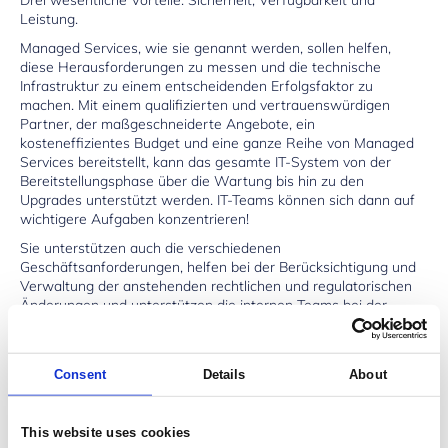
Leistung.
Managed Services, wie sie genannt werden, sollen helfen,
diese Herausforderungen zu messen und die technische
Infrastruktur zu einem entscheidenden Erfolgsfaktor zu
machen. Mit einem qualifizierten und vertrauenswürdigen
Partner, der maßgeschneiderte Angebote, ein
kosteneffizientes Budget und eine ganze Reihe von Managed
Services bereitstellt, kann das gesamte IT-System von der
Bereitstellungsphase über die Wartung bis hin zu den
Upgrades unterstützt werden. IT-Teams können sich dann auf
wichtigere Aufgaben konzentrieren!
Sie unterstützen auch die verschiedenen
Geschäftsanforderungen, helfen bei der Berücksichtigung und
Verwaltung der anstehenden rechtlichen und regulatorischen
Änderungen und unterstützen die internen Teams bei der
Erarbeitung neuer strategischer Aufgaben.
So nutzen Sie Managed Services in
Consent
Details
About
Krisenzeiten
This website uses cookies