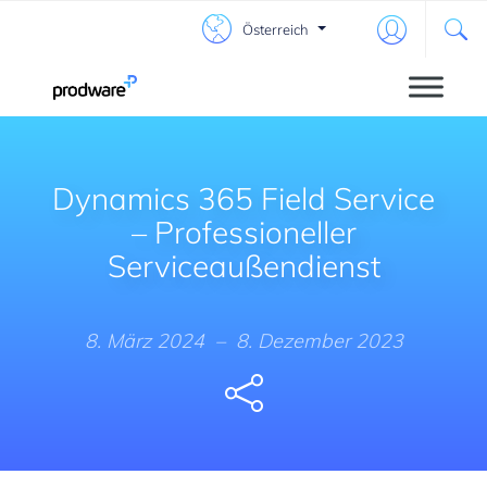
Österreich
Dynamics 365 Field Service
– Professioneller
Serviceaußendienst
8. März 2024
–
8. Dezember 2023
Share