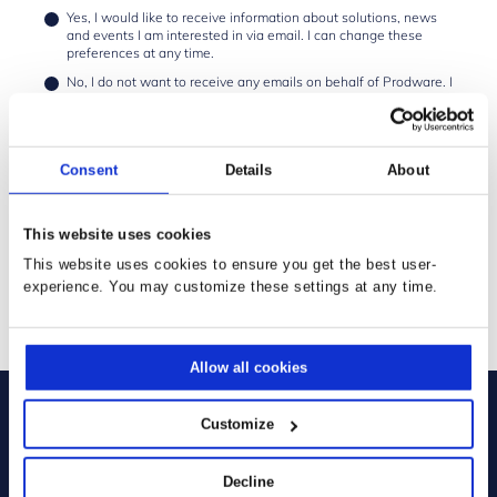
Yes, I would like to receive information about solutions, news
and events I am interested in via email. I can change these
preferences at any time.
No, I do not want to receive any emails on behalf of Prodware. I
acknowledge that by choosing so I will be unsubscribed from
all email communications.
* Required:
Consent
Details
About
I have read and agree to the terms and conditions outlined in
the
Privacy Policy
This website uses cookies
I agree to activate the ClickDimensions cookie (CUVID) which
means personal information will be transmitted
This website uses cookies to ensure you get the best user-
experience. You may customize these settings at any time.
SENDEN
Allow all cookies
Customize
Decline