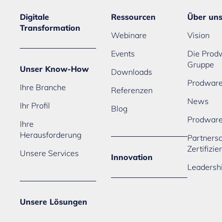
Digitale
Ressourcen
Über un
Transformation
Webinare
Vision
Events
Die Prod
Gruppe
Unser Know-How
Downloads
Prodware
Ihre Branche
Referenzen
News
Ihr Profil
Blog
Prodwar
Ihre
Herausforderung
Partners
Zertifizi
Unsere Services
Innovation
Leadersh
Unsere Lösungen