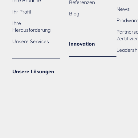
Ihre Branche
Referenzen
News
Ihr Profil
Blog
Prodwar
Ihre
Herausforderung
Partners
Zertifizi
Unsere Services
Innovation
Leadersh
Unsere Lösungen