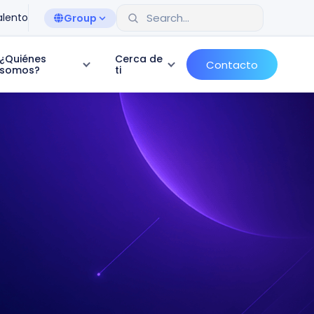
alento
Group
¿Quiénes
Cerca de
Contacto
somos?
ti