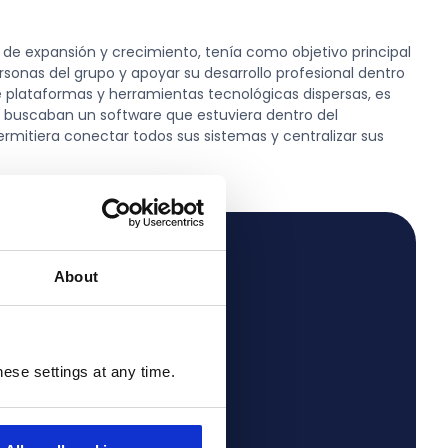
de expansión y crecimiento, tenía como objetivo principal
rsonas del grupo y apoyar su desarrollo profesional dentro
e plataformas y herramientas tecnológicas dispersas, es
y buscaban un software que estuviera dentro del
rmitiera conectar todos sus sistemas y centralizar sus
About
 este proceso de
mprendía nuestras
ecnología en nuestro
ese settings at any time.