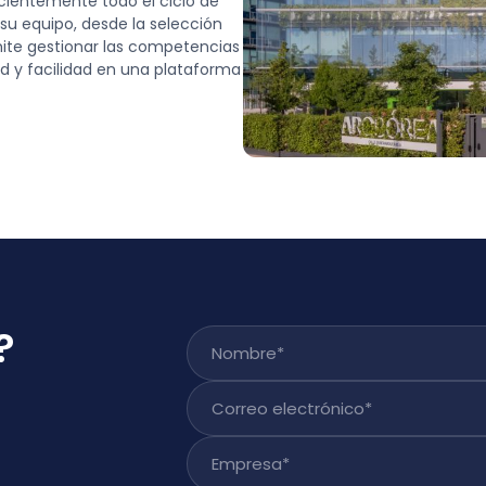
cientemente todo el ciclo de
 su equipo, desde la selección
rmite gestionar las competencias
ad y facilidad en una plataforma
?
Nombre
*
Correo electrónico
*
Empresa
*