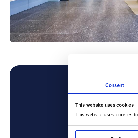
Consent
"Elegimos a Pro
transformación d
This website uses cookies
necesidades, hablab
This website uses cookies to