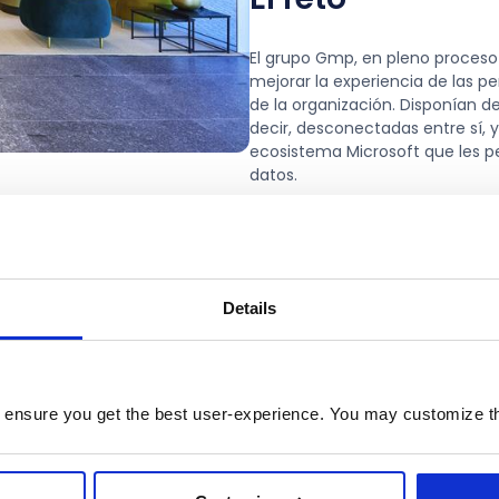
El grupo Gmp, en pleno proceso 
mejorar la experiencia de las pe
de la organización. Disponían d
decir, desconectadas entre sí, 
ecosistema Microsoft que les pe
datos.
Details
dware no solo por su capacidad para acompañarnos en
igital con tecnologías de vanguardia, sino porque co
a nuestro mismo lenguaje y sabía cómo integrar esa t
 ensure you get the best user-experience. You may customize th
día a día y en nuestros procesos clave de negocio"