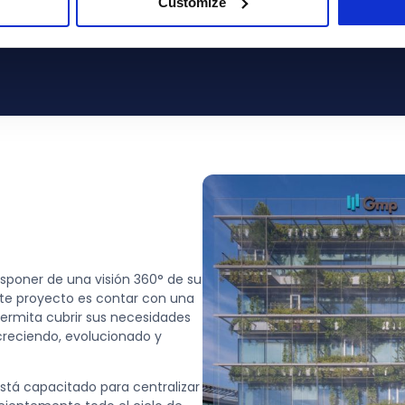
Customize
aballero | Directora de Personas, Talento y Cultura Cor
Gmp.
isponer de una visión 360° de su
 este proyecto es contar con una
permita cubrir sus necesidades
creciendo, evolucionado y
tá capacitado para centralizar