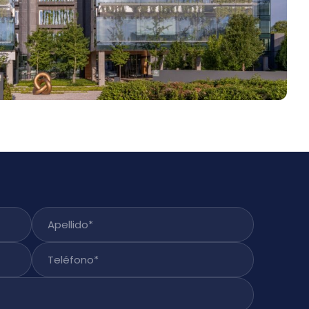
Apellido
*
Teléfono
*